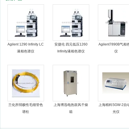
杭州良宇仪器有限公司
Agilent 1290 Infinity LC
安捷伦 四元低压1260
Agilent7890B气
液相色谱仪
Infinity液相色谱仪
仪
兰化所弱极性毛细管色
上海博迅电热鼓风干燥
上海精科SGW-2自
谱柱
箱
光仪