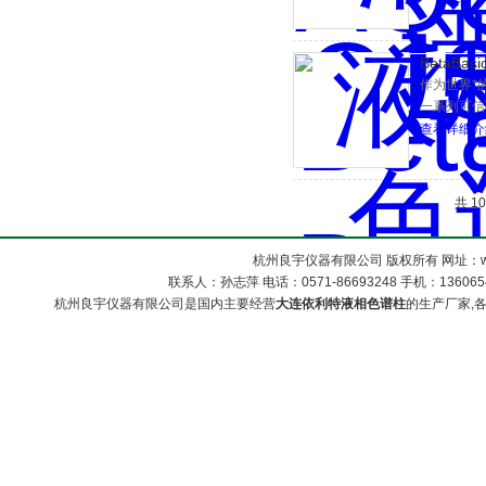
科技文献和
色谱柱的推广
是基于Hyp
BetaBas
标准以保证
作为世界*的具
一系列可信可
化色谱柱，
查看详细介
科技文献和
色谱柱的推广
是基于Hyp
共 1
标准以保证
杭州良宇仪器有限公司 版权所有 网址：www
联系人：孙志萍 电话：0571-86693248 手机：13606548
杭州良宇仪器有限公司是国内主要经营
大连依利特液相色谱柱
的生产厂家,