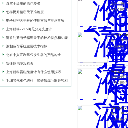
标准以保证
真空干燥箱的操作步骤
作为世界*的具
一系列可信可
怎样提升精密天平准确度
化色谱柱，
查看详细介
电子精密天平秤的使用方法与注意事项
科技文献和
色谱柱的推广
上海精科721S可见分光光度计
是基于Hyp
Hyperbo
赛多利斯电子精密天平的技术特点和功能
标准以保证
作为世界*的具
液相色谱系统主要技术指标
一系列可信可
化色谱柱，
查看详细介
北京中兴汇利氢气发生器的产品构造
科技文献和
安捷伦7890B彩页
色谱柱的推广
是基于Hyp
AQUASI
上海精科雷磁酸度计有什么使用技巧
标准以保证
作为世界*的具
毛细管气相色谱柱、聚硅氧烷毛细管气相
一系列可信可
化色谱柱，
查看详细介
色谱常用固定相
科技文献和
色谱柱的推广
是基于Hyp
BetaMa
标准以保证
作为世界*的具
一系列可信可
化色谱柱，
查看详细介