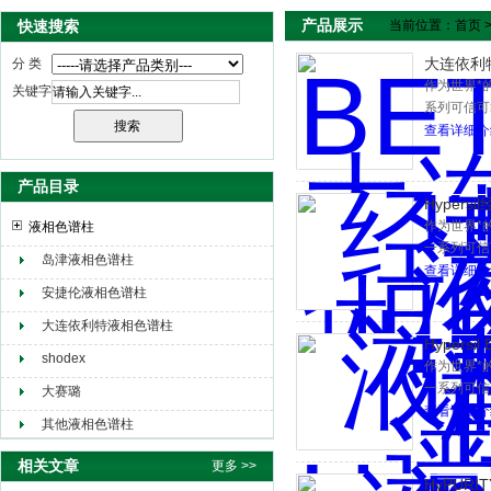
产品展示
快速搜索
当前位置：
首页
大连依利
分 类
作为世界*的具
关键字
系列可信可靠
谱柱,还是全
查看详细介
和标准方法
主要体现在H
产品目录
30年的设
Hypers
性和高柱效
作为世界*的具
液相色谱柱
一系列可信可
岛津液相色谱柱
化色谱柱，
查看详细介
科技文献和
安捷伦液相色谱柱
大连依利特液相色谱柱
Hypersi
shodex
作为世界*的具
一系列可信可
大赛璐
化色谱柱，
查看详细介
其他液相色谱柱
科技文献和
色谱柱的推广
相关文章
更多 >>
是基于Hyp
HyPURI