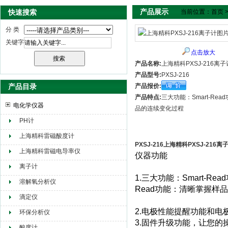
产品展示
快速搜索
当前位置：
首页
分 类
关键字
点击放大
产品名称:
上海精科PXSJ-216离子
产品型号:
PXSJ-216
产品目录
产品报价:
产品特点:
三大功能：Smart-Re
电化学仪器
品的连续变化过程
PH计
上海精科雷磁酸度计
PXSJ-216上海精科PXSJ-216离
上海精科雷磁电导率仪
仪器功能
离子计
1.
三大功能：
Smart-Read
溶解氧分析仪
Read
功能：清晰掌握样品
滴定仪
2.
电极性能提醒功能和电
环保分析仪
3.
固件升级功能，让您的操
酸度计