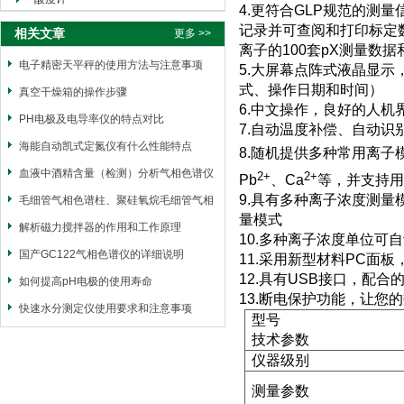
4.
更符合
GLP
规范的测量
记录并可查阅和打印标定
相关文章
更多 >>
离子的
100
套
pX
测量数据
电子精密天平秤的使用方法与注意事项
5.
大屏幕点阵式液晶显示
式、操作日期和时间）
真空干燥箱的操作步骤
6.
中文操作，良好的人机
PH电极及电导率仪的特点对比
7.
自动温度补偿、自动识
海能自动凯式定氮仪有什么性能特点
8.
随机提供多种常用离子
血液中酒精含量（检测）分析气相色谱仪
2+
2+
Pb
、
Ca
等，并支持用
9.
具有多种离子浓度测量
毛细管气相色谱柱、聚硅氧烷毛细管气相
量模式
色谱常用固定相
解析磁力搅拌器的作用和工作原理
10.
多种离子浓度单位可自
国产GC122气相色谱仪的详细说明
11.
采用新型材料
PC
面板
12.
具有
USB
接口，配合
如何提高pH电极的使用寿命
13.
断电保护功能，让您的
快速水分测定仪使用要求和注意事项
型号
技术参数
仪器级别
测量参数