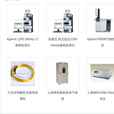
杭州良宇仪器有限公司
Agilent 1290 Infinity LC
安捷伦 四元低压1260
Agilent7890B气
液相色谱仪
Infinity液相色谱仪
仪
兰化所弱极性毛细管色
上海博迅电热鼓风干燥
上海精科SGW-2自
谱柱
箱
光仪