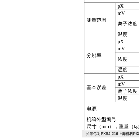
pX
mV
测量范围
离子浓度
温度
pX
mV
分辨率
浓度
温度
pX
mV
基本误差
离子浓度
温度
电源
机箱外型编号
尺寸
（mm
）
，重量
（kg
如果你对
PXSJ-216上海精科PX