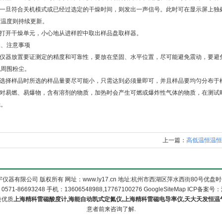
7.一旦符合关机模式或已经过选定的干燥时间，则发出一声信号。此时可在显示屏上独处
而温度则持续更新。
8.打开干燥单元，小心地从进样腔中取出样品盘取样器。
三、注意事项
1.仪器放置要证测定的精度和可靠性，要放在坚固、水平位置，尽可能避免震动，要
免周围粉尘。
2.选择样品时所选的样品量要尽可能小，只需达到必须量即可，并且样品要均匀分布于
3.对易燃、易爆物，含有溶剂的物质，加热时会产生可燃或爆炸性气体的物质，在测
镜。
上一篇：
高低温恒温恒
仪器有限公司 版权所有 网址：www.ly17.cn 地址:杭州市西湖区萍水西街80号优盘时代
1-86693248 手机：13606548988,17767100276
GoogleSiteMap
ICP备案号：
类优质
上海精科雷磁酸度计,海能自动凯式定氮仪,上海精科雷磁电导率仪,天大天发恒温
意者前来咨询了解.