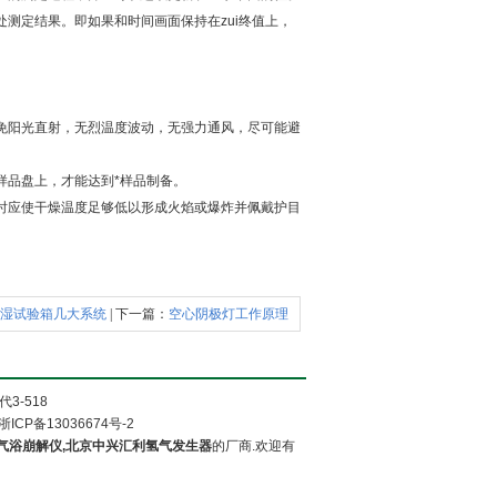
测定结果。即如果和时间画面保持在zui终值上，
避免阳光直射，无烈温度波动，无强力通风，尽可能避
样品盘上，才能达到*样品制备。
试时应使干燥温度足够低以形成火焰或爆炸并佩戴护目
湿试验箱几大系统
| 下一篇：
空心阴极灯工作原理
3-518
浙ICP备13036674号-2
气浴崩解仪,北京中兴汇利氢气发生器
的厂商.欢迎有