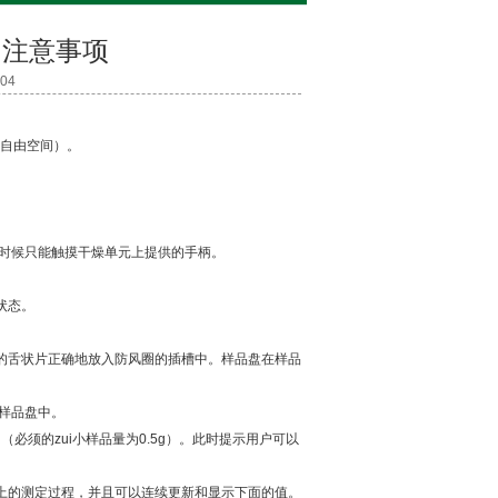
和注意事项
04
的自由空间）。
何时候只能触摸干燥单元上提供的手柄。
始状态。
器的舌状片正确地放入防风圈的插槽中。样品盘在样品
到样品盘中。
必须的zui小样品量为0.5g）。此时提示用户可以
屏上的测定过程，并且可以连续更新和显示下面的值。