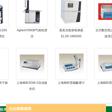
260
Agilent7890B气相色谱
蒸发光散射检测器
台式数控昆
色谱仪
仪
ELSD UM5000
波清
风干燥
上海精科SGW-2自动旋
上海精科雷磁酸度计
上海精科雷
光仪
技术文章
当前位置：
首页
>
技术文章
>
快速水分测定仪使用要求和注意事项