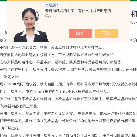
欢迎您！
来自局域网的朋友！有什么可以帮助您的
快速水分测定仪使用要求
吗？
点击次数：2350 更新时间：2015-08-
一、 安全要求
1.确保仪器周围有足够的自语偶空间以避免热量积聚和过热（仪器上方应留出大约1m
2.不得已以任何方式覆盖、堵塞、敲击或擅自改样品上方的排气口。
3.当仪器接通电源时请勿在仪器上方、下方或附近位置放置任何易燃物品。
4.在移开样品时请小心。样品本身、进样腔、防风圈和样品容器可能仍然很烫。
5.在操作过程中打开干燥单元时，务必注意 ，因为环形加热元件可很热！因此，在任
二、测定方法、
.用?On/Off?键开启仪器。状态画面（用户向导）用符号表示干燥单元时的仪器的初
2.打开干燥单元。 状态画面（用户向导）此时提示用户装入空样品盘。
3.将空样品盘置于样品盘取样器内。将样品盘取样器置于防风圈中。确保样品盘取样
盘取样器内必须防止平整。
4.关闭干燥单元。然后内置天平被自动设定为零。 在去皮重后，提示用户将样品添加
5.打开干燥单元。将样品添加到样品盘中枪确保样品均匀地分布以获得良好的分析结果 （
启动干燥过程。
6.样品一旦装入，即可关闭干燥单元，椅子自动开始干燥和测定。用户可以跟踪显示