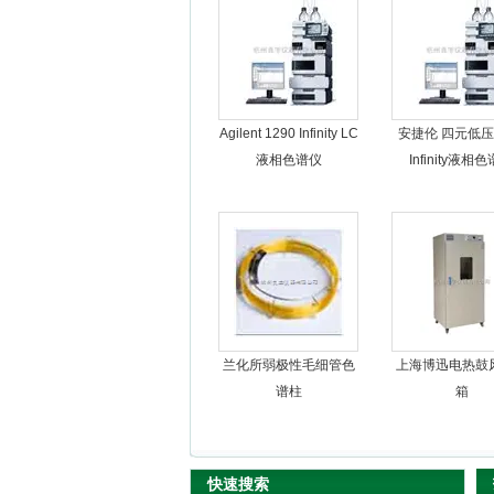
杭州良宇仪器有限公司
Agilent 1290 Infinity LC
安捷伦 四元低压1
液相色谱仪
Infinity液相
兰化所弱极性毛细管色
上海博迅电热鼓
谱柱
箱
快速搜索