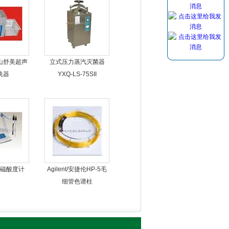
山舒美超声
立式压力蒸汽灭菌器
洗器
YXQ-LS-75SII
磁酸度计
Agilent/安捷伦HP-5毛
细管色谱柱