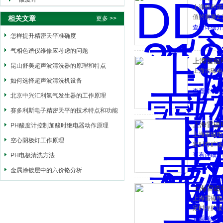
机界面
上海精科雷
值的测量2
相关文章
更多 >>
能，用户可
查看详细介
怎样提升精密天平准确度
良好的人机
操作
气相色谱仪维修应考虑的问题
上海雷磁电
昆山舒美超声波清洗器的原理和特点
上海雷磁电
如何选择超声波清洗机设备
查看详细介
北京中兴汇利氢气发生器的工作原理
赛多利斯电子精密天平的技术特点和功能
上海雷磁电
PH酸度计控制加酸时继电器动作原理
上海雷磁电导
空心阴极灯工作原理
定时存贮读数
查看详细介
PH电极清洗方法
金属涂镀层中的六价铬分析
上海雷磁电
上海雷磁电导
定时存贮读数
查看详细介