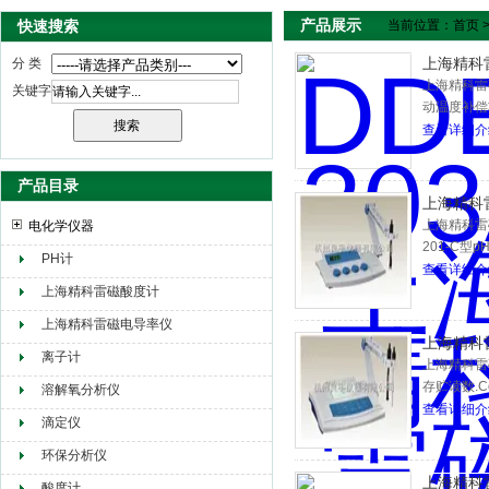
产品展示
快速搜索
当前位置：
首页
上海精科
分 类
上海精科雷
关键字
动温度补偿功
可适合高纯水
查看详细介
产品目录
上海精科
上海精科雷
电化学仪器
201-C型
PH计
查看详细介
上海精科雷磁酸度计
上海精科雷磁电导率仪
上海精科
离子计
上海精科雷磁
存贮读数.
溶解氧分析仪
测量更精确
查看详细介
滴定仪
操作者编号
范的测量数
环保分析仪
（可显示测
上海精科
酸度计