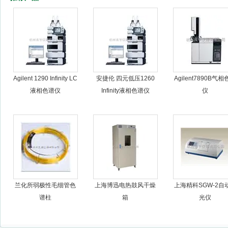
杭州良宇仪器有限公司
Agilent 1290 Infinity LC
安捷伦 四元低压1260
Agilent7890B气
液相色谱仪
Infinity液相色谱仪
仪
兰化所弱极性毛细管色
上海博迅电热鼓风干燥
上海精科SGW-2自
谱柱
箱
光仪