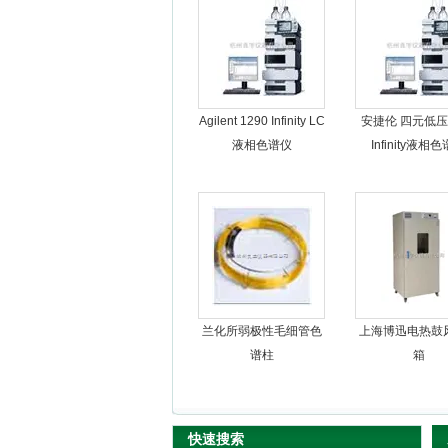
杭州良宇仪器有限公司
Agilent 1290 Infinity LC
安捷伦 四元低压1
液相色谱仪
Infinity液相
兰化所弱极性毛细管色
上海博迅电热鼓
谱柱
箱
快速搜索