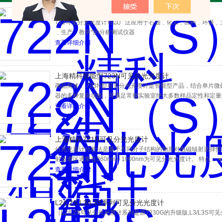
精科722N（S）见分光光度计
722可见分光光度计可以广泛应用于石油﹑化工﹑医药﹑环保
﹑生产﹑教学*的分析测试仪器
查看详细介绍
上海精科智能型723N可见分光光度计
商品简述： 723N型可见分光光度计是智能型产品，结合单片
器的多种复杂功能，可满足常规实验室绝大多数样品定性和定量
物化学、石油化工、环境保护、质量控制等部门。低价格、高性
查看详细介绍
上海精科721N可见分光光度计
分光光度计分析法是基于不同分子结构的物质对电磁辐射选择性吸
射波谱区通常在360nm～1000nm为可见分光光度计。 特点：
谱区域内对物质作定性、定量分析，是常规实验室*的多用途分析仪
查看详细介绍
器，具有波长精度高，单色性好，杂散光低等优点。 ● 超大屏
览。 ● 采用微机测量系统，T-A转换精度高，并有自动调0%T和
测量读数准确性高，重现性好和稳定性佳。 ● 可选配串行打印机
L2/L2S L3/L3S系列可见分光光度计
使用功能。 ● UVWin7软件包（另购）。
（L2/L2S可见分光光度计系列是原7230G的升级版,L3/L3S