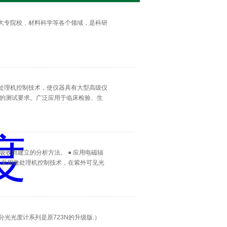
﹑大专院校﹑材料科学等各个领域，是科研
微处理机控制技术，使仪器具有大型高级仪
的测试要求。广泛应用于临床检验、生
能的仪器，是你的Z佳选择。
收而建立的分析方法。 ● 应用电磁辐
 ● 采用微处理机控制技术，在紫外可见光
器。 ● 采用*的全息闪耀光栅单色
幕带背光液晶显示器，测量数据一目瞭
调100%T，浓度因子设定、浓度直读。 ●
和与软件UVWin7配合使用，拓展仪器的
可见分光光度计系列是原723N的升级版.）