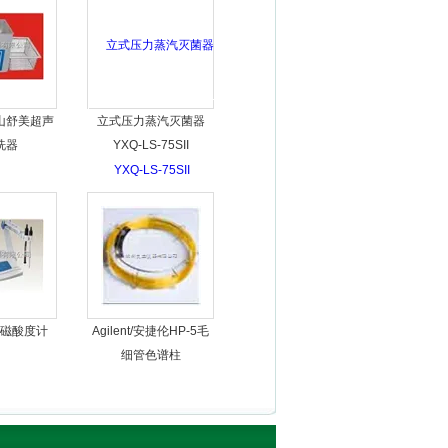
山舒美超声
立式压力蒸汽灭菌器
洗器
YXQ-LS-75SII
磁酸度计
Agilent/安捷伦HP-5毛
细管色谱柱