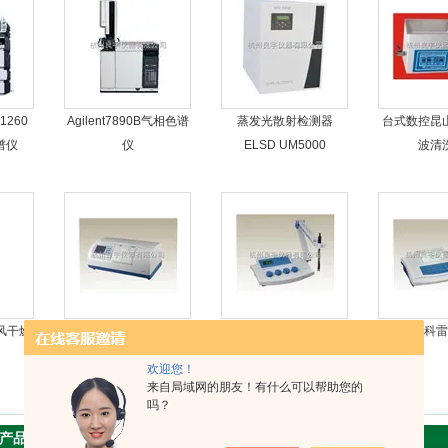
260
Agilent7890B气相色谱
蒸发光散射检测器
台式数控昆
色谱仪
仪
ELSD UM5000
波清
风干燥
上海精科SGW-2自动旋
上海精科雷磁酸度计
上海精科雷
光仪
欢迎您！
来自局域网的朋友！有什么可以帮助您的
吗？
产品展示
当前位置：
首页
>
产品展示
>
光谱仪
>
可见分光光度计