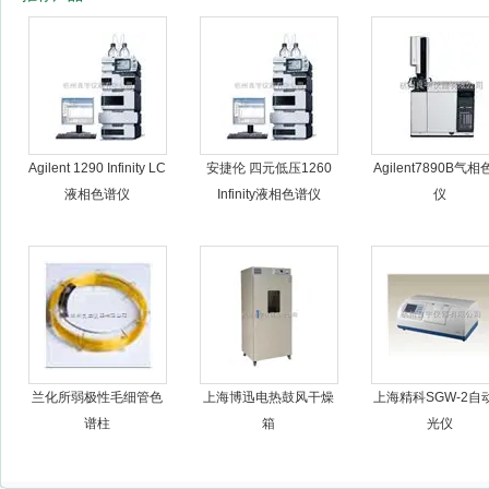
杭州良宇仪器有限公司
Agilent 1290 Infinity LC
安捷伦 四元低压1260
Agilent7890B气
液相色谱仪
Infinity液相色谱仪
仪
兰化所弱极性毛细管色
上海博迅电热鼓风干燥
上海精科SGW-2自
谱柱
箱
光仪