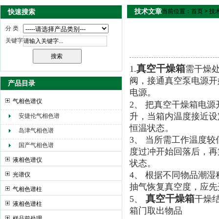
技术文章
快速搜索
当前位置：
首页
>
技
分 类
关键字
真空干燥箱
1.
需干燥
阀，接通真空泵电源开始
产品目录
电源。
气相色谱仪
2、 把真空干燥箱电源
升，当箱内温度接近设
安捷伦气相色谱
恒温状态。
岛津气相色谱
3、 当所需工作温度较
国产气相色谱
度过冲开始回落后，再
液相色谱仪
状态。
4、 根据不同物品潮
光谱仪
抽气恢复真空度，应先
气相色谱柱
真空干燥箱
5、
干燥
液相色谱柱
箱门取出物品
样品前处理