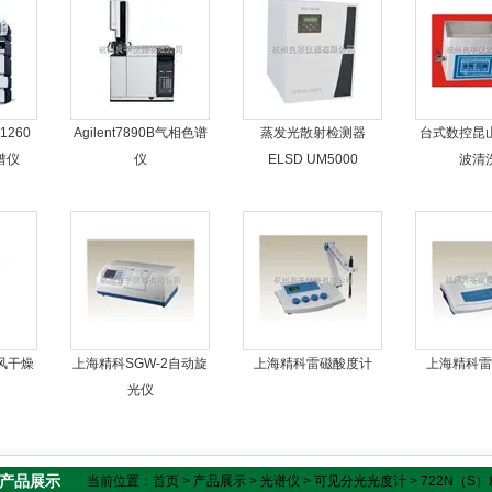
260
Agilent7890B气相色谱
蒸发光散射检测器
台式数控昆
色谱仪
仪
ELSD UM5000
波清
风干燥
上海精科SGW-2自动旋
上海精科雷磁酸度计
上海精科雷
光仪
产品展示
当前位置：
首页
>
产品展示
>
光谱仪
>
可见分光光度计
> 722N（S