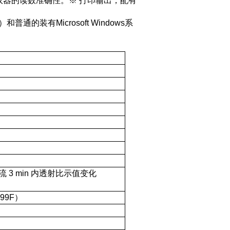
仪器的读数准确性。
※
打印输出，配有
）
和普通的装有
Microsoft Windows
系
流
3 min
内透射比示值变化
999F）