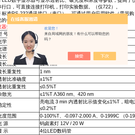
※
LED
数字显示器可显示透射比、吸光度和浓度等参数，提高了
串行口，可直接连接打印机，打印实验数据。（仅
722
）。
※
标准
RS-232
通讯接口
（
串口
）
，可通过用户应用软件
（
需另购
统的个人电脑联机，进行实验测试和数据处理。（仅
722
）。
仪器指标
欢迎您！
型
号
722
来自局域网的朋友！有什么可以帮助您的
吗？
光学系统
单光束，
1200
条
/
毫米衍射光栅
光谱带宽
5 nm
波长范围
325-1000 nm
波长精度
±2.0 nm
波长重复性
1 nm
透射比准确度
±1%T
透射比重复性
≤0.5%T
杂散光
≤1%T Λ360 nm
、
420 nm
亮电流
3 min
内透射比示值变化
≤1%T
，暗电
稳定性
≤0.2%T
光度范围
0-100%T
、
-0.097-2.000 A
、
0-1999C （0-1
光
源
钨卤素灯
12V / 20 W
显
示
4
位
LED
数码管