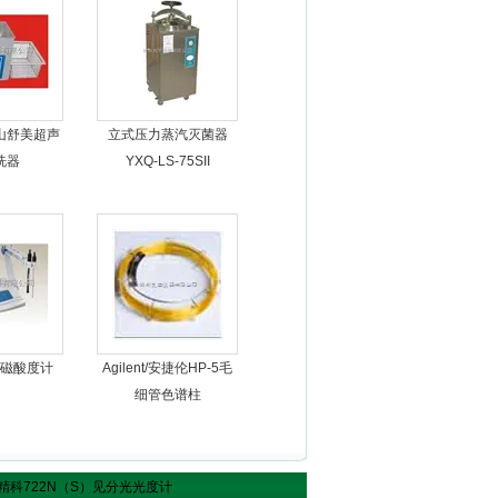
山舒美超声
立式压力蒸汽灭菌器
洗器
YXQ-LS-75SII
磁酸度计
Agilent/安捷伦HP-5毛
细管色谱柱
）精科722N（S）见分光光度计