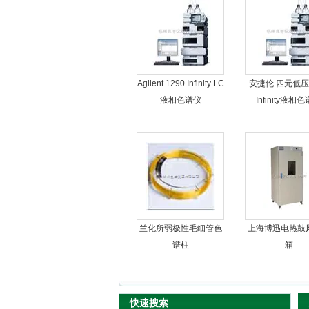
杭州良宇仪器有限公司
Agilent 1290 Infinity LC
安捷伦 四元低压1
液相色谱仪
Infinity液相
兰化所弱极性毛细管色
上海博迅电热鼓
谱柱
箱
快速搜索