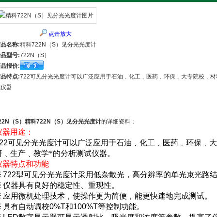
点击放大
品名称:
精科722N（S）见分光光度计
品型号:
722N（S）
品报价:
品特点:
722可见分光光度计可以广泛应用于石油﹑化工﹑医药﹑环保﹑大专院校﹑材
试仪器
22N（S）精科722N（S）见分光光度计
的详细资料：
仪器用途：
22
可见分光光度计可以广泛应用于石油﹑化工﹑医药﹑环保﹑大
研﹑生产﹑教学*的分析测试仪器。
仪器特点和功能
※
722
型可见分光光度计采用低杂散光，高分辨率的单光束光路
※
仪器具有良好的稳定性、重现性。
※
应用微机处理技术，使操作更为简便，能更快速地完成测试。
※
具有自动调校
0%T
和
100%T
等控制功能。