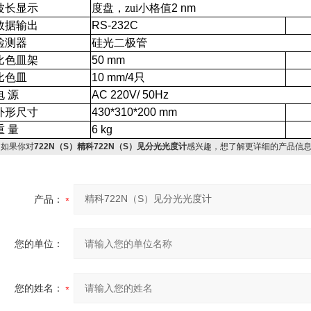
波长显示
度盘，zui小格值
2 nm
数据输出
RS-232C
检测器
硅光二极管
比色皿架
50 mm
比色皿
10 mm/4
只
电
源
AC 220V/ 50Hz
外形尺寸
430*310*200 mm
重
量
6 kg
如果你对
722N（S）精科722N（S）见分光光度计
感兴趣，想了解更详细的产品信
产品：
您的单位：
您的姓名：