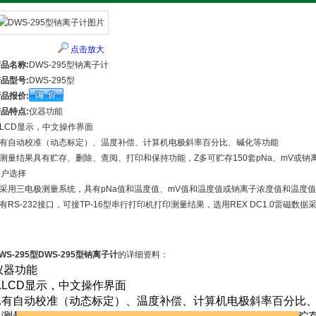
点击放大
品名称:
DWS-295型钠离子计
品型号:
DWS-295型
品报价:
品特点:
仪器功能
.LCD显示，中文操作界面
2.有自动校准（动态标定）、温度补偿、计算机电极斜率百分比、碱化等功能
3.测量结果具有贮存、删除、查阅、打印和保持功能，Z多可贮存150套pNa、mV或
用户选择
4.采用三电极测量系统，具有pNa值和温度值、mV值和温度值或钠离子浓度值和温度
.有RS-232接口，可接TP-16型串行打印机打印测量结果，选用REX DC1.0雷磁
WS-295型DWS-295型钠离子计
的详细资料：
仪器功能
.LCD
显示，中文操作界面
.
有自动校准（动态标定）、温度补偿、计算机电极斜率百分比