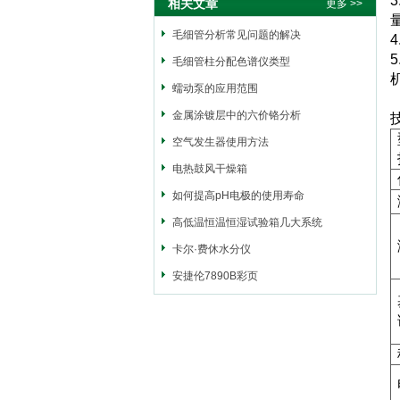
3
相关文章
更多 >>
毛细管分析常见问题的解决
4
5
毛细管柱分配色谱仪类型
蠕动泵的应用范围
金属涂镀层中的六价铬分析
空气发生器使用方法
电热鼓风干燥箱
如何提高pH电极的使用寿命
高低温恒温恒湿试验箱几大系统
卡尔·费休水分仪
安捷伦7890B彩页