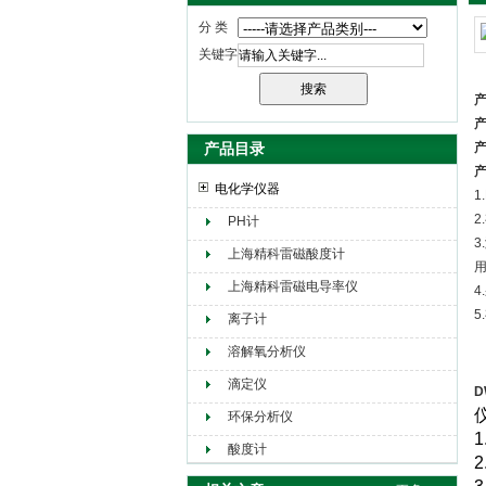
分 类
关键字
产
产
产品目录
产
产
电化学仪器
1
PH计
上海精科雷磁酸度计
上海精科雷磁电导率仪
5
离子计
溶解氧分析仪
滴定仪
D
环保分析仪
1
酸度计
2