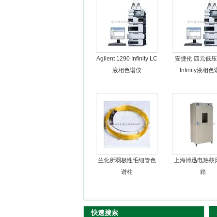
杭州良宇仪器有限公司
Agilent 1290 Infinity LC
安捷伦 四元低压1
液相色谱仪
Infinity液相
兰化所弱极性毛细管色
上海博迅电热鼓
谱柱
箱
快速搜索