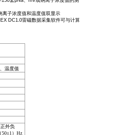
存
150
套
pNa
、
mV
或钠离子浓度值的测
钠离子浓度值和温度值双显示
EX DC1.0
雷磁数据采集软件可与计算
、温度值
内正外负
（50
±
1）Hz