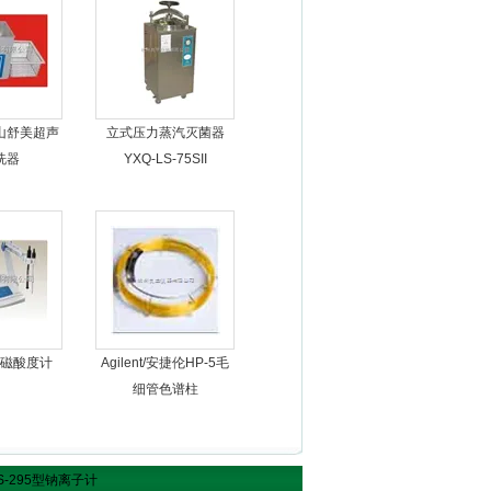
山舒美超声
立式压力蒸汽灭菌器
洗器
YXQ-LS-75SII
磁酸度计
Agilent/安捷伦HP-5毛
细管色谱柱
WS-295型钠离子计