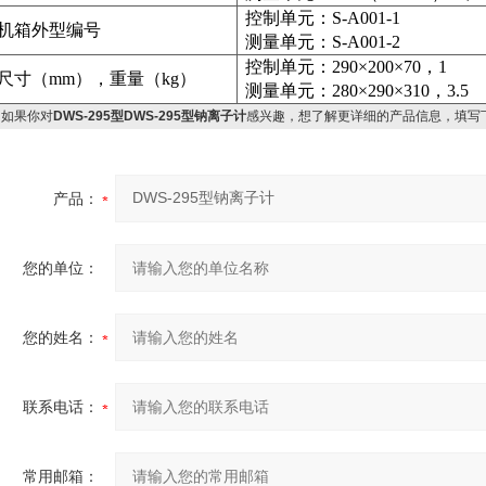
控制单元：
S-A001-1
机箱外型编号
测量单元：
S-A001-2
控制单元：
290
×
200
×
70
，
1
尺寸
（mm）
，重量
（kg）
测量单元：
280
×
290
×
310
，
3.5
如果你对
DWS-295型DWS-295型钠离子计
感兴趣，想了解更详细的产品信息，填写
产品：
您的单位：
您的姓名：
联系电话：
常用邮箱：