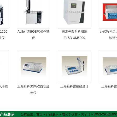
260
Agilent7890B气相色谱
蒸发光散射检测器
台式数控昆
色谱仪
仪
ELSD UM5000
波清
风干燥
上海精科SGW-2自动旋
上海精科雷磁酸度计
上海精科雷
光仪
产品展示
当前位置：
首页
>
产品展示
>
电化学仪器
>
离子计
> DWS-295型D