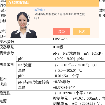
.
测量结果具有贮存、删除、查阅、打印和保持功能，zui多可贮
量实验数据，并提供两套打印模式供用户选择
欢迎您！
.
采用三电极测量系统，具有
pNa
值和温度值、
mV
值和温度值或
来自局域网的朋友！有什么可以帮助您的
.
有
RS-232
接口，可接
TP-16
型串行打印机打印测量结果，选用
R
吗？
机通讯
技术指标
型号
DWS-295
技术参数
仪器级别
0.01
级
+
测量参数
pNa
、
Na
浓度值、
mV
（
ORP
）
pNa
（
0.00
～
9.00
）
pNa
+
-2
7
测量范围
Na
浓度
（
2.3
×
10
～
2.3
×
10
）μ
g/L
温度
（
-5.0
～
105.0
）℃
pNa
±
0.01pNa
±
1
个字
基本
+
±
0.3%
读数
pNa
与
Na
浓度转换
误差
温度
±
0.3
℃±
1
个字
稳定性
（±
0.01pNa
±
1
个字）
/3h
控制单元：
9VDC
，
500mA
，
电源
测量单元：
AC （220
±
22）V , 