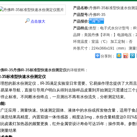
产品名称:
丹佛IR-35标准型快速水份测
产品型号:
丹佛IR-35
点击放大
产品报价:
产品特点:
类型：电子式水分计型号：IR-
品牌：美国丹佛【详询：】电源电压：2
环境温度：室温（℃） 加工定制：否
外形尺寸：224x366x191（mm） 测量
分享到：
佛IR-35丹佛IR-35标准型快速水份测定仪
的详细资料：
R-35
标准型快速水份测定仪
理想的新水份测定仪，
IR-35
满足实验室日常需要。它易操作理念提供了大而且
简易菜单导航，直接引导用户明白从得到去除样品皮重到开始测定只需通过三个
序停止标准。不间断水份终点，一旦测出不再有水份流失，分析测定结束。
功能
:
广泛应用，测量快速。快速测定固体、液体中的水份或挥发物含量，适用于食
得满意结果高精度。内置双级一体传感器，精度达
1mg
，水份含量精度达
0.01%
相比卤素灯加热器的频繁更换，红外金属管设计寿命可达
15
年；操作简单。参数
到测量结果