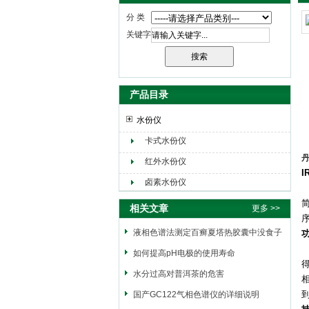
分 类
关键字
产品目录
水份仪
卡式水份仪
丹
红外水份仪
I
卤素水份仪
相关文章
更多 >>
液相色谱法测定百癣夏塔热胶囊中没食子
酸的含量
如何提高pH电极的使用寿命
水分过高对普洱茶的危害
国产GC122气相色谱仪的详细说明