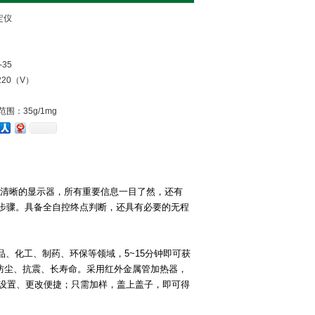
定仪
35
20（V）
范围：35g/1mg
清晰的显示器，所有重要信息一目了然，还有
步骤。具备全自控终点判断，还具有必要的无程
品、化工、制药、环保等领域，
5~15
分钟即可获
防尘、抗震、长寿命。采用红外金属管加热器，
设置、更改便捷；只需加样，盖上盖子，即可得