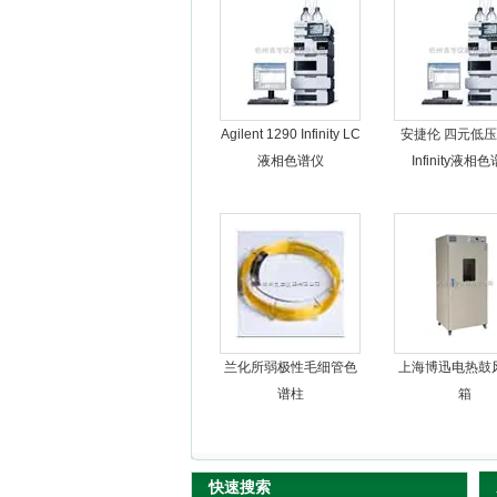
杭州良宇仪器有限公司
Agilent 1290 Infinity LC
安捷伦 四元低压1
液相色谱仪
Infinity液相
兰化所弱极性毛细管色
上海博迅电热鼓
谱柱
箱
快速搜索