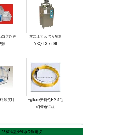
山舒美超声
立式压力蒸汽灭菌器
洗器
YXQ-LS-75SII
磁酸度计
Agilent/安捷伦HP-5毛
细管色谱柱
IR-35标准型快速水份测定仪