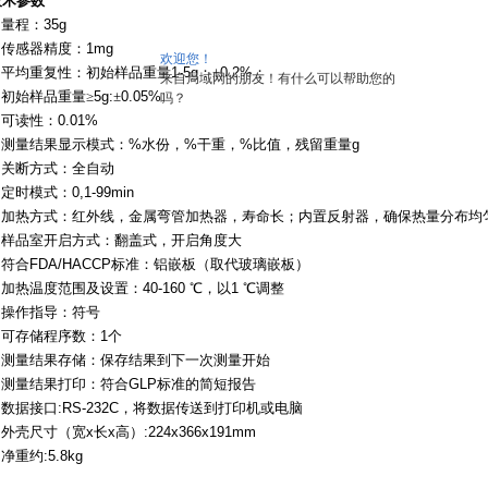
技术参数
量程：
35g
传感器精度：
1mg
欢迎您！
平均重复性：初始样品重量
1-5g
：±
0.2%
；
来自局域网的朋友！有什么可以帮助您的
初始样品重量≥
5g:
±
0.05%;
吗？
可读性：
0.01%
测量结果显示模式：
%
水份，
%
干重，
%
比值，残留重量
g
关断方式：全自动
定时模式：
0,1-99min
加热方式：红外线，金属弯管加热器，寿命长；内置反射器，确保热量分布均
样品室开启方式：翻盖式，开启角度大
符合
FDA/HACCP
标准：铝嵌板（取代玻璃嵌板）
加热温度范围及设置：
40-160
℃，以
1
℃调整
操作指导：符号
可存储程序数：
1
个
测量结果存储：保存结果到下一次测量开始
测量结果打印：符合
GLP
标准的简短报告
数据接口
:RS-232C
，将数据传送到打印机或电脑
外壳尺寸（宽
x
长
x
高）
:224x366x191mm
净重约
:5.8kg