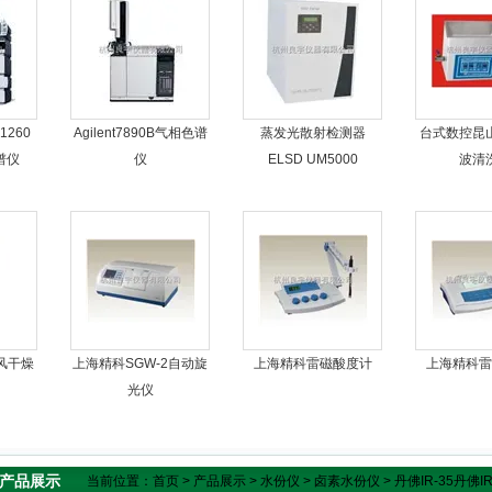
260
Agilent7890B气相色谱
蒸发光散射检测器
台式数控昆
色谱仪
仪
ELSD UM5000
波清
风干燥
上海精科SGW-2自动旋
上海精科雷磁酸度计
上海精科雷
光仪
产品展示
当前位置：
首页
>
产品展示
>
水份仪
>
卤素水份仪
> 丹佛IR-35丹佛