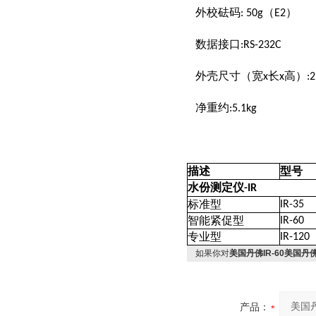
外校砝码
: 50g（E2）
数据接口
:RS-232C
外壳尺寸（宽
长
高）
x
x
:
净重约
:5.1kg
描述
型号
水份测定仪
-IR
标准型
IR-35
智能紧促型
IR-60
专业型
IR-120
如果你对
美国丹佛IR-60美国丹
产品：