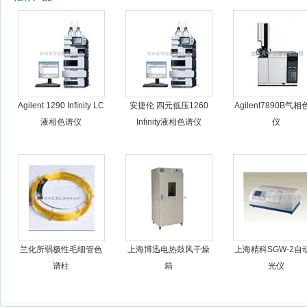
杭州良宇仪器有限公司
Agilent 1290 Infinity LC
安捷伦 四元低压1260
Agilent7890B气
液相色谱仪
Infinity液相色谱仪
仪
兰化所弱极性毛细管色
上海博迅电热鼓风干燥
上海精科SGW-2自
谱柱
箱
光仪