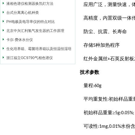
液相色谱仪检测器换氘灯方法
应用广泛，测量快速，
台式分离离心机种类
高精度，内置双级一体
PH电极及电导率仪的特点对比
北京中兴汇利氢气发生器的工作原理
防尘、抗震、长寿命
卡尔·费休水分仪
存储
种加热程序
5
生化培养箱、霉菌培养箱以及恒温恒湿培
养箱三者区别
浙江福立GC9790气相色谱仪
红外金属丝
石英反射板
+
技术参数
量程
:60g
平均重复性
初始样品重
:
初始样品重量≥
5g:0.05%;
可读性
水份
:1mg,0.01%