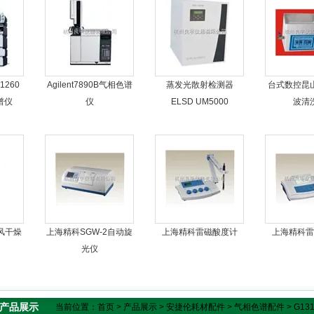
260
Agilent7890B气相色谱
蒸发光散射检测器
台式数控昆
色谱仪
仪
ELSD UM5000
波清
风干燥
上海精科SGW-2自动旋
上海精科雷磁酸度计
上海精科雷
光仪
产品展示
当前位置：
首页
>
产品展示
>
安捷伦耗材配件
>
气相色谱配件
> G13