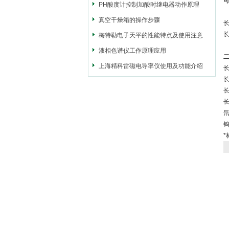
PH酸度计控制加酸时继电器动作原理
真空干燥箱的操作步骤
长
长
梅特勒电子天平的性能特点及使用注意
液相色谱仪工作原理应用
二
上海精科雷磁电导率仪使用及功能介绍
长
长
长
长
钨
*