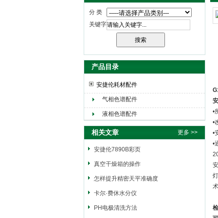
分 类
关键字
产品目录
安捷伦耗材配件
G
气相色谱配件
液相色谱配件
•
相关文章
更多 >>
安捷伦7890B彩页
2
真空干燥箱的操作
安
怎样提升精密天平准确度
卡尔·费休水分仪
PH电极清洗方法