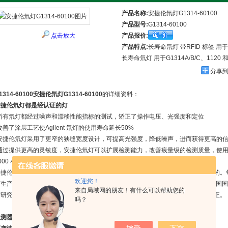
产品名称:
安捷伦氘灯G1314-60100
产品型号:
G1314-60100
点击放大
产品报价:
产品特点:
长寿命氘灯 带RFID 标签 用于G13
长寿命氘灯 用于G1314A/B/C、1120 和1220
分享
1314-60100安捷伦氘灯G1314-60100
的详细资料：
安捷伦氘灯都是经认证的灯
•所有氘灯都经过噪声和漂移性能指标的测试，矫正了操作电压、光强度和定位
改善了涂层工艺使Agilent 氘灯的使用寿命延长50%
•安捷伦氘灯采用了更窄的狭缝宽度设计，可提高光强度，降低噪声，进而获得更高的
•通过提供更高的灵敏度，安捷伦氘灯可以扩展检测能力，改善痕量级的检测质量，使
000 小时
捷伦的灯是在ISO 9001 认证环境中制造的，并且制造过程的每一步均是*可追踪的。
欢迎您！
灯生产后均经过测试，以确保满足安捷伦的性能指标要求。测试设备按照NIST（美国
来自局域网的朋友！有什么可以帮助您的
术研究院）或PTB（德国柏林的联邦物理技术研究院）规定的光学标准进行定期校正。
吗？
检测器灯如何选择对应货号：