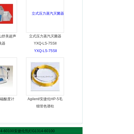
山舒美超声
立式压力蒸汽灭菌器
洗器
YXQ-LS-75SII
磁酸度计
Agilent/安捷伦HP-5毛
细管色谱柱
14-60100安捷伦氘灯G1314-60100