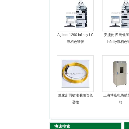
杭州良宇仪器有限公司
Agilent 1290 Infinity LC
安捷伦 四元低压1
液相色谱仪
Infinity液相
兰化所弱极性毛细管色
上海博迅电热鼓
谱柱
箱
快速搜索