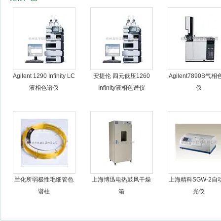
杭州良宇仪器有限公司
Agilent 1290 Infinity LC
安捷伦 四元低压1260
Agilent7890B气
液相色谱仪
Infinity液相色谱仪
仪
兰化所弱极性毛细管色
上海博迅电热鼓风干燥
上海精科SGW-2自
谱柱
箱
光仪