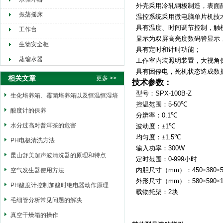
外壳采用冷轧钢板制造，表面
振荡摇床
温控系统采用微电脑单片机技
具有温度、时间调节控制，触
工作台
显示为双屏高亮度数码管显示
生物安全柜
具有定时和计时功能；
蒸馏水器
工作室内装照明装置，大视角
具有因停电，死机状态造成数
相关文章
更多 >>
技术参数：
型号：
SPX-100B-Z
生化培养箱、霉菌培养箱以及恒温恒湿培
控温范围：
5-50
℃
养箱三者区别
酸度计的保养
分辨率：
0.1
℃
水分过高对普洱茶的危害
波动度：±
1
℃
均匀度：±
1.5
℃
PH电极清洗方法
输入功率：
300W
昆山舒美超声波清洗器的原理和特点
定时范围：
0-999
小时
内胆尺寸
（mm）
：
450
×
380
×
空气发生器使用方法
外形尺寸
（mm）
：
580
×
590
×
PH酸度计控制加酸时继电器动作原理
载物托架：
2
块
毛细管分析常见问题的解决
真空干燥箱的操作