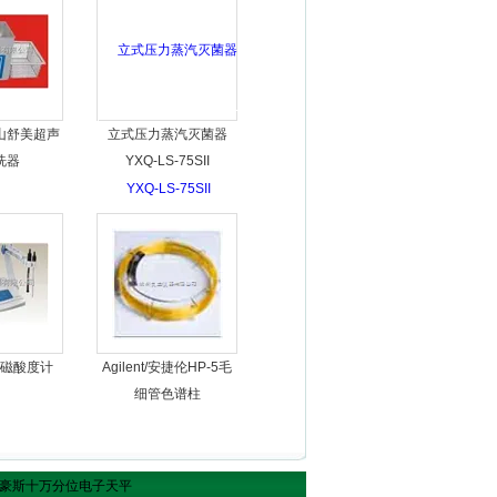
山舒美超声
立式压力蒸汽灭菌器
洗器
YXQ-LS-75SII
磁酸度计
Agilent/安捷伦HP-5毛
细管色谱柱
CD奥豪斯十万分位电子天平