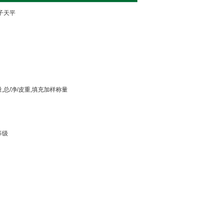
子天平
,总/净/皮重,填充加样称量
等级