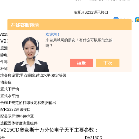
标配RS232通讯接口
分享到：
欢迎您！
V215CDDV215CD奥豪斯十万分位电子天平
的详细资料：
来自局域网的朋友！有什么可以帮助您的
V215CD
奥豪斯十万分位电子天平主要特点：
吗？
温度漂移触发天平全自动内校
防静电玻璃、全钢材质外壳
计件称量
,
百分比称量
,
检重称量
,
动物称量
,
总
/
净
/
皮重
,
填充加样称量
多种称量单位及自定义单位
环境参数设置
:
零点跟踪
,
过滤水平
,
稳定等级
自动去皮
内置式下秤钩
前置式水平泡
符合
GLP
规范的打印设定和数据输出
标配
RS232
通讯接口
标配显示屏塑料保护罩
可选配固体密度测量组件
V215CD
奥豪斯十万分位电子天平主要参数
：
型号
DV215CD