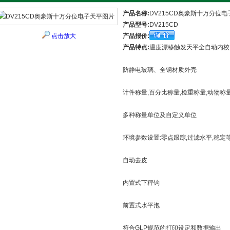
产品名称:
DV215CD奥豪斯十万分位电
产品型号:
DV215CD
点击放大
产品报价:
产品特点:
温度漂移触发天平全自动内校
防静电玻璃、全钢材质外壳
计件称量,百分比称量,检重称量,动物称量
多种称量单位及自定义单位
环境参数设置:零点跟踪,过滤水平,稳定
自动去皮
内置式下秤钩
前置式水平泡
符合GLP规范的打印设定和数据输出