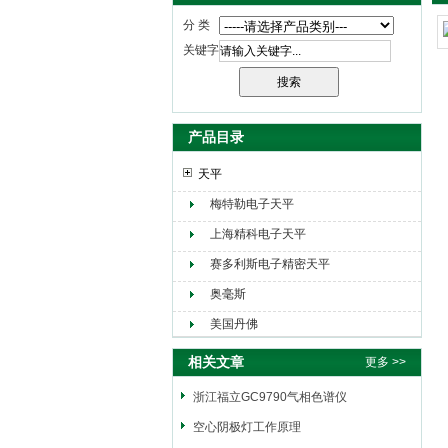
分 类
关键字
产品目录
天平
梅特勒电子天平
上海精科电子天平
赛多利斯电子精密天平
奥毫斯
美国丹佛
相关文章
更多 >>
浙江福立GC9790气相色谱仪
空心阴极灯工作原理