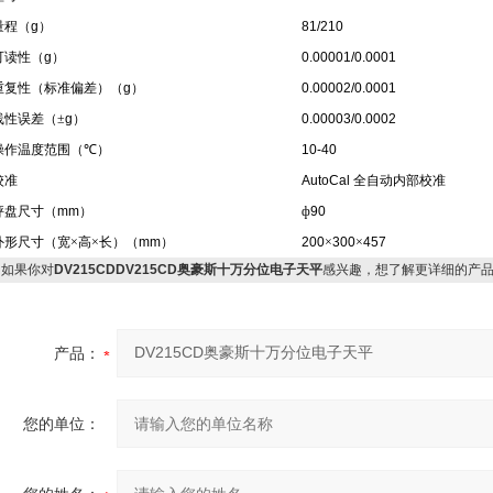
量程
（g）
81/210
可读性
（g）
0.00001/0.0001
重复性
（
标准偏差
）（g）
0.00002/0.0001
线性误差
（
±
g）
0.00003/0.0002
操作温度范围
（
℃
）
10-40
校准
AutoCal
全自动内部校准
秤盘尺寸
（mm）
ф
90
外形尺寸
（
宽×高×长
）（mm）
200
×
300
×
457
如果你对
DV215CDDV215CD奥豪斯十万分位电子天平
感兴趣，想了解更详细的产
产品：
您的单位：