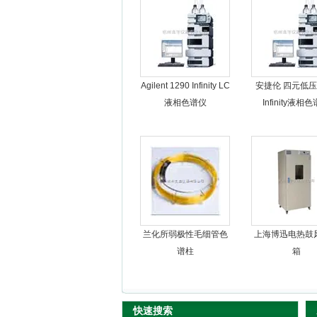
杭州良宇仪器有限公司
Agilent 1290 Infinity LC
安捷伦 四元低压1
液相色谱仪
Infinity液相
兰化所弱极性毛细管色
上海博迅电热鼓
谱柱
箱
快速搜索