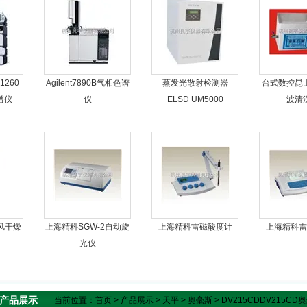
260
Agilent7890B气相色谱
蒸发光散射检测器
台式数控昆
色谱仪
仪
ELSD UM5000
波清
风干燥
上海精科SGW-2自动旋
上海精科雷磁酸度计
上海精科雷
光仪
产品展示
当前位置：
首页
>
产品展示
>
天平
>
奥毫斯
> DV215CDDV215