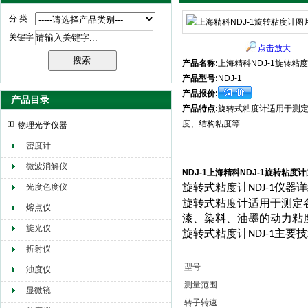
分 类
关键字
点击放大
产品名称:
上海精科NDJ-1旋转粘
产品型号:
NDJ-1
产品报价:
产品目录
产品特点:
旋转式粘度计适用于测
度、结构粘度等
物理光学仪器
密度计
微波消解仪
NDJ-1上海精科NDJ-1旋转粘度计
旋转式粘度计
仪器详
光度色度仪
NDJ-1
旋转式粘度计适用于测定
熔点仪
漆、染料、油墨的动力粘
旋光仪
旋转式粘度计
主要技
NDJ-1
折射仪
型号
浊度仪
测量范围
显微镜
转子转速