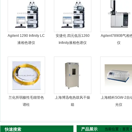
杭州良宇仪器有限公司
Agilent 1290 Infinity LC
安捷伦 四元低压1260
Agilent7890B气
液相色谱仪
Infinity液相色谱仪
仪
兰化所弱极性毛细管色
上海博迅电热鼓风干燥
上海精科SGW-2自
谱柱
箱
光仪
产品展示
快速搜索
当前位置：
首页