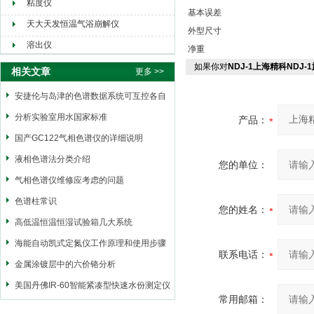
粘度仪
基本误差
天大天发恒温气浴崩解仪
外型尺寸
溶出仪
净重
如果你对
NDJ-1上海精科NDJ
相关文章
更多 >>
安捷伦与岛津的色谱数据系统可互控各自
的气相色谱系统
分析实验室用水国家标准
产品：
国产GC122气相色谱仪的详细说明
液相色谱法分类介绍
您的单位：
气相色谱仪维修应考虑的问题
色谱柱常识
您的姓名：
高低温恒温恒湿试验箱几大系统
海能自动凯式定氮仪工作原理和使用步骤
联系电话：
金属涂镀层中的六价铬分析
美国丹佛IR-60智能紧凑型快速水份测定仪
常用邮箱：