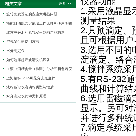
仪器功能
相关文章
更多 >>
1.
采用液晶显
旋转蒸发器选购应注意哪些问题
测量结果
海能自动凯式定氮仪工作原理和使用步骤
2.
具预滴定、
北京中兴汇利氢气发生器的产品构造
且可根据用户
空气发生器使用方法
3.
选用不同的
水分测定仪
淀滴定、络合
如何选择超声波清洗机设备
4.
搅拌系统采
血液中酒精含量（检测）分析气相色谱仪
5.
有
RS-232
通
上海精科721S可见分光光度计
曲线和计算结
液相色谱仪流动相类型与性质
6.
选用雷磁滴
水分测定仪的种类和原理
显示。另可对
并进行多种统
7.
滴定系统采