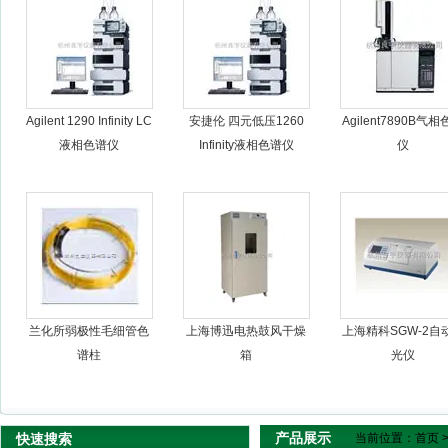
杭州良宇仪器有限公司
Agilent 1290 Infinity LC
安捷伦 四元低压1260
Agilent7890B气
液相色谱仪
Infinity液相色谱仪
仪
兰化所弱极性毛细管色
上海博迅电热鼓风干燥
上海精科SGW-2自
谱柱
箱
光仪
产品展示
快速搜索
当前位置：
首页