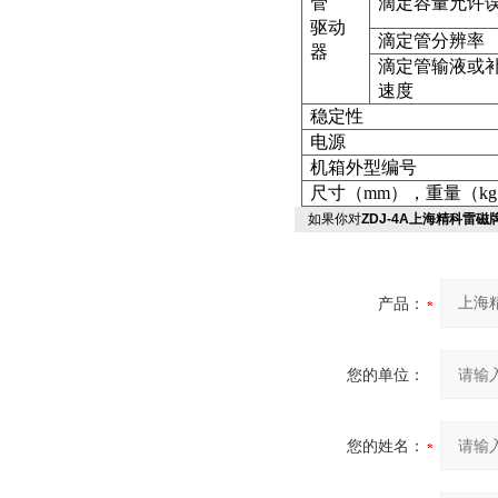
管
滴定容量允许
驱动
滴定管分辨率
器
滴定管输液或
速度
稳定性
电源
机箱外型编号
尺寸
（mm）
，重量
（k
如果你对
ZDJ-4A上海精科雷磁
产品：
您的单位：
您的姓名：