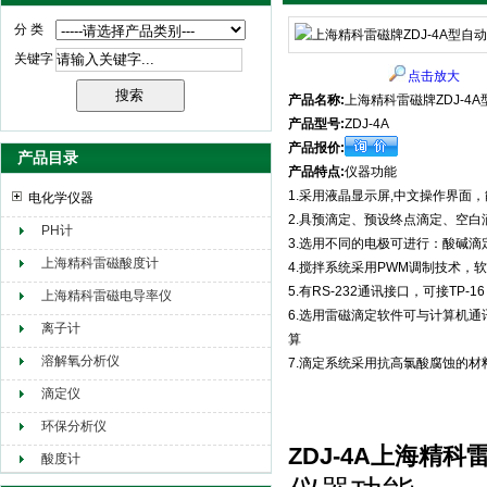
分 类
关键字
点击放大
产品名称:
上海精科雷磁牌ZDJ-4
产品型号:
ZDJ-4A
产品报价:
产品目录
产品特点:
仪器功能
1.采用液晶显示屏,中文操作界面
电化学仪器
2.具预滴定、预设终点滴定、空
PH计
3.选用不同的电极可进行：酸碱
上海精科雷磁酸度计
4.搅拌系统采用PWM调制技术，
5.有RS-232通讯接口，可接TP
上海精科雷磁电导率仪
6.选用雷磁滴定软件可与计算机
离子计
算
溶解氧分析仪
7.滴定系统采用抗高氯酸腐蚀的
滴定仪
环保分析仪
ZDJ-4A上海精科
酸度计