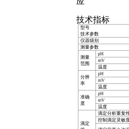
应
技术指标
型号
技术参数
仪器级别
测量参数
pH
测量
mV
范围
温度
pH
分辨
mV
率
温度
pH
准确
mV
度
温度
滴定分析重复
控制滴定灵敏
滴定