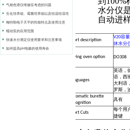
到
100%
气相色谱仪维修应考虑的问题
水分仪
生化培养箱、霉菌培养箱以及恒温恒湿培
自动进
养箱三者区别
梅特勒电子天平的性能特点及使用注意
蠕动泵的应用范围
容量
V20
快速水分测定仪使用要求和注意事项
Short description
休水分
如何提高pH电极的使用寿命
Drying oven option
DO308 
英语，
语，西
Languages
大利语
罗斯，
Automatic burette
具有
recognition
每个用
Short Cuts
捷键