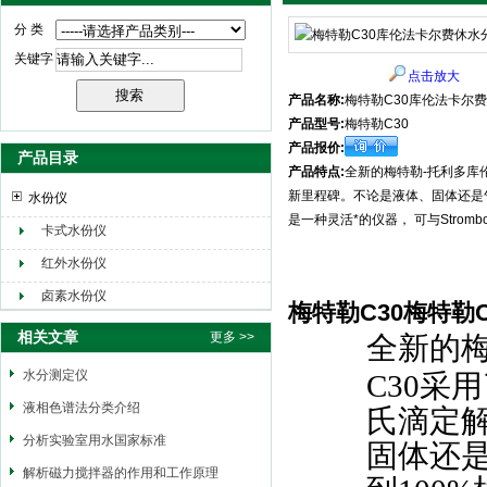
分 类
关键字
点击放大
产品名称:
梅特勒C30库伦法卡尔
产品型号:
梅特勒C30
产品报价:
产品目录
产品特点:
全新的梅特勒-托利多库伦
新里程碑。不论是液体、固体还是气体
水份仪
是一种灵活*的仪器， 可与Stro
卡式水份仪
红外水份仪
卤素水份仪
梅特勒C30梅特勒
相关文章
更多 >>
全新的
水分测定仪
C30
采用
液相色谱法分类介绍
氏滴定
分析实验室用水国家标准
固体还
解析磁力搅拌器的作用和工作原理