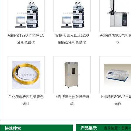
杭州良宇仪器有限公司
Agilent 1290 Infinity LC
安捷伦 四元低压1260
Agilent7890B气
液相色谱仪
Infinity液相色谱仪
仪
兰化所弱极性毛细管色
上海博迅电热鼓风干燥
上海精科SGW-2自
谱柱
箱
光仪
产品展示
快速搜索
当前位置：
首页