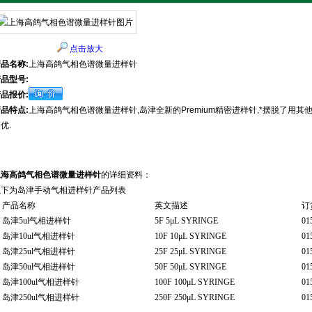
点击放大
品名称:
上海高鸽气相色谱微量进样针
品型号:
品报价:
品特点:
上海高鸽气相色谱微量进样针,岛津全新的Premium精密进样针,*摆脱了用其
优.
上海高鸽气相色谱微量进样针
的详细资料：
以下为岛津手动气相进样针产品列表
产品名称
英文描述
订
岛津
5ul
气相进样针
5F 5μL SYRINGE
01
岛津
10ul
气相进样针
10F 10μL SYRINGE
01
岛津
25ul
气相进样针
25F 25μL SYRINGE
01
岛津
50ul
气相进样针
50F 50μL SYRINGE
01
岛津
100ul
气相进样针
100F 100μL SYRINGE
01
岛津
250ul
气相进样针
250F 250μL SYRINGE
01