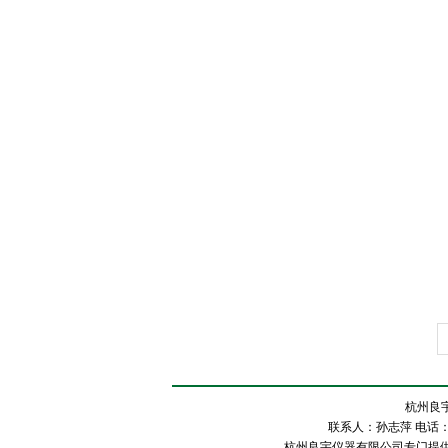
杭州良宇
联系人：孙志萍 电话：057
杭州良宇仪器有限公司专门提