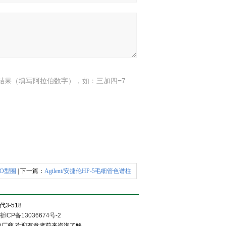
结果（填写阿拉伯数字），如：三加四=7
O型圈
| 下一篇：
Agilent/安捷伦HP-5毛细管色谱柱
3-518
浙ICP备13036674号-2
的厂商.欢迎有意者前来咨询了解.