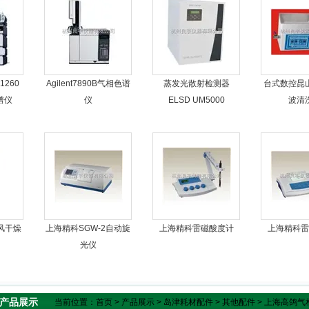
260
Agilent7890B气相色谱
蒸发光散射检测器
台式数控昆
色谱仪
仪
ELSD UM5000
波清
风干燥
上海精科SGW-2自动旋
上海精科雷磁酸度计
上海精科雷
光仪
产品展示
当前位置：
首页
>
产品展示
>
岛津耗材配件
>
其他配件
> 上海高鸽