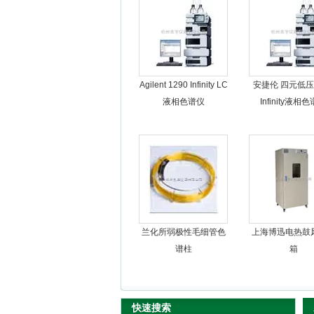
杭州良宇仪器有限公司
Agilent 1290 Infinity LC
安捷伦 四元低压1
液相色谱仪
Infinity液相
兰化所弱极性毛细管色
上海博迅电热鼓
谱柱
箱
快速搜索