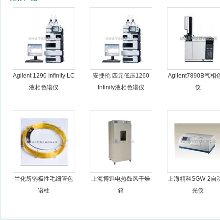
杭州良宇仪器有限公司
Agilent 1290 Infinity LC
安捷伦 四元低压1260
Agilent7890B气
液相色谱仪
Infinity液相色谱仪
仪
兰化所弱极性毛细管色
上海博迅电热鼓风干燥
上海精科SGW-2自
谱柱
箱
光仪