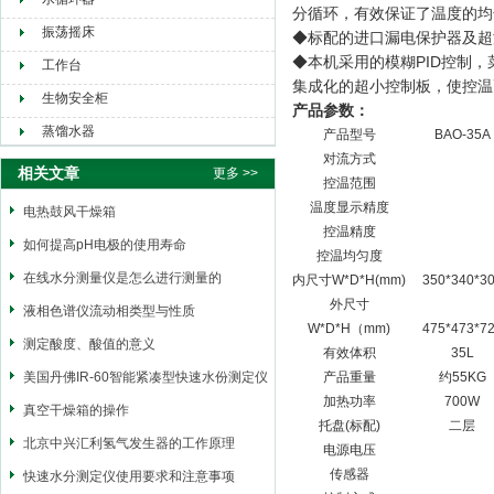
分循环，有效保证了温度的均
振荡摇床
◆标配的进口漏电保护器及超
◆本机采用的模糊PID控制
工作台
集成化的超小控制板，使控温
生物安全柜
产品参数：
蒸馏水器
产品型号
BAO-35A
对流方式
相关文章
更多 >>
控温范围
温度显示精度
电热鼓风干燥箱
控温精度
如何提高pH电极的使用寿命
控温均匀度
在线水分测量仪是怎么进行测量的
内尺寸W*D*H(mm)
350*340*3
外尺寸
液相色谱仪流动相类型与性质
W*D*H（mm)
475*473*7
测定酸度、酸值的意义
有效体积
35L
美国丹佛IR-60智能紧凑型快速水份测定仪
产品重量
约55KG
加热功率
700W
真空干燥箱的操作
托盘(标配)
二层
北京中兴汇利氢气发生器的工作原理
电源电压
传感器
快速水分测定仪使用要求和注意事项