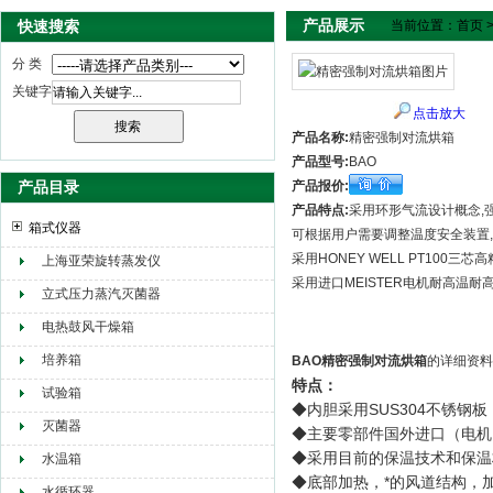
产品展示
快速搜索
当前位置：
首页
分 类
关键字
点击放大
产品名称:
精密强制对流烘箱
产品型号:
BAO
产品目录
产品报价:
产品特点:
采用环形气流设计概念,
箱式仪器
可根据用户需要调整温度安全装置,
采用HONEY WELL PT100三
上海亚荣旋转蒸发仪
采用进口MEISTER电机耐高温耐
立式压力蒸汽灭菌器
电热鼓风干燥箱
培养箱
BAO精密强制对流烘箱
的详细资料
特点：
试验箱
◆内胆采用SUS304不锈
灭菌器
◆主要零部件国外进口（电机
◆采用目前的保温技术和保温
水温箱
◆底部加热，*的风道结构，
水循环器