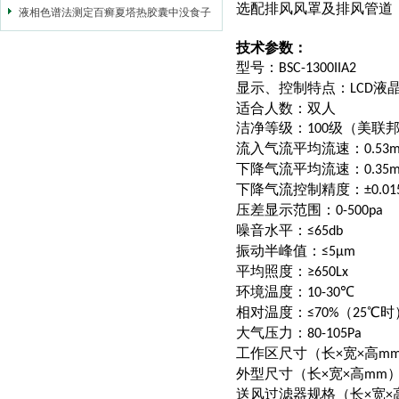
选配排风风罩及排风管道
液相色谱法测定百癣夏塔热胶囊中没食子
酸的含量
技术参数：
型号：
BSC-1300IIA2
显示、控制特点：
液
LCD
适合人数：双人
洁净等级：
级（美联
100
流入气流平均流速：
0.53m
下降气流平均流速：
0.35m
下降气流控制精度：
±0.01
压差显示范围：
0-500pa
噪音水平：
≤65db
振动半峰值：
≤5μm
平均照度：
≥650Lx
环境温度：
℃
10-30
相对温度：
℃
时
≤70%（25
大气压力：
80-105Pa
工作区尺寸（长
宽
高
×
×
m
外型尺寸（长
宽
高
×
×
mm
送风过滤器规格（长
宽
×
×