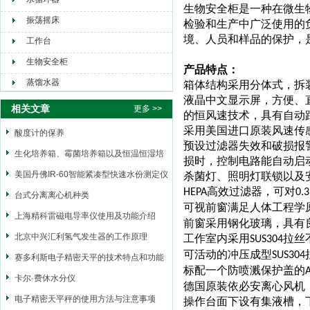
生物安全柜是一种在微生
振荡摇床
检验和生产中广泛使用的
境、人员和样品的保护，
工作台
生物安全柜
产品特点：
蒸馏水器
箱体结构采用分体式，拆
液晶中文显示屏，方便、
相关文章
更多 >>
的恒风速技术，具有自动
采用美国进口原装风速传
酸度计的保养
预设过滤器失效和破损报
生化培养箱、霉菌培养箱以及恒温恒湿培
损时，控制电路能自动启
养箱三者区别
美国丹佛IR-60智能紧凑型快速水份测定仪
杀菌灯、照明灯联锁以及
高效过滤器，可对
HEPA
0.
台式分离离心机种类
可视前窗满足人体工程学
上海精科雷磁电导率仪使用及功能介绍
前窗采用钢化玻璃，具有
北京中兴汇利氢气发生器的工作原理
工作室内采用
拉丝
SUS304
可活动的冲压成型
SUS304
赛多利斯电子精密天平的技术特点和功能
标配一个防喷溅保护盖的
卡尔·费休水分仪
德国原装依必安离心风机
电子精密天平秤的使用方法与注意事项
操作台面下设有集液槽，