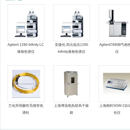
杭州良宇仪器有限公司
Agilent 1290 Infinity LC
安捷伦 四元低压1260
Agilent7890B气
液相色谱仪
Infinity液相色谱仪
仪
兰化所弱极性毛细管色
上海博迅电热鼓风干燥
上海精科SGW-2自
谱柱
箱
光仪