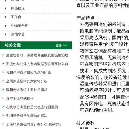
查以及工业产品的原料性
振荡摇床
工作台
产品特点：
外壳采用冷轧钢板制造
生物安全柜
微电脑智能控制，液晶
蒸馏水器
采用离芯风机，国内*
观察窗采用*的复门设
相关文章
更多 >>
箱体左右侧配有检测口
生化培养箱、霉菌培养箱以及恒温恒湿培
采用压缩机、无氟制冷
可在密闭环境进行培养
养箱三者区别
安捷伦与岛津的色谱数据系统可互控各自
技术：集成式制冷系统
的气相色谱系统
气相色谱仪维修应考虑的问题
温度的影响，使设备连续
金属涂镀层中的六价铬分析
湿度传感器采用进口元
液相色谱系统主要技术指标
可编程程序设计，可设
配
接口，可连接
RS-485
真空干燥箱的操作
具有因停电，死机状态
在线水分测量仪是怎么进行测量的
可选配预约功能。
毛细管分析常见问题的解决
技术参数：
上海精科雷磁酸度计有什么使用技巧