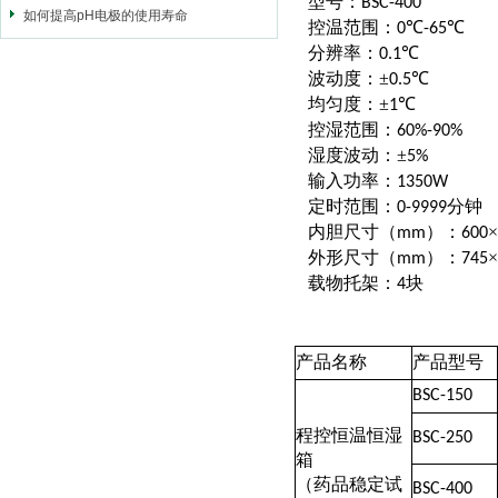
型号：
BSC-400
如何提高pH电极的使用寿命
控温范围：
℃
℃
0
-65
分辨率：
℃
0.1
波动度：±
℃
0.5
均匀度：±
℃
1
控湿范围：
60%-90%
湿度波动：±
5%
输入功率：
1350W
定时范围：
分钟
0-9999
内胆尺寸
：
×
（mm）
600
外形尺寸
：
×
（mm）
745
载物托架：
块
4
产品名称
产品型号
BSC-150
程控恒温恒湿
BSC-250
箱
（药品稳定试
BSC-400