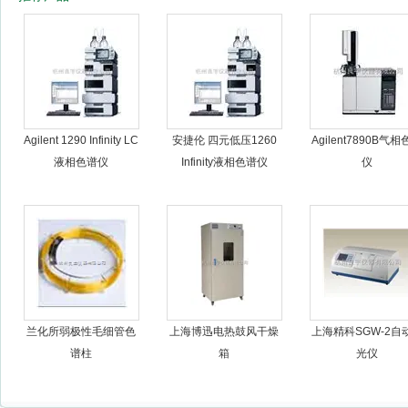
杭州良宇仪器有限公司
Agilent 1290 Infinity LC
安捷伦 四元低压1260
Agilent7890B气
液相色谱仪
Infinity液相色谱仪
仪
兰化所弱极性毛细管色
上海博迅电热鼓风干燥
上海精科SGW-2自
谱柱
箱
光仪