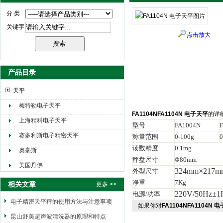
分 类
关键字
点击放大
产品目录
天平
梅特勒电子天平
FA1104NFA1104N 电子天平
的详
上海精科电子天平
型号
FA1004N
赛多利斯电子精密天平
称量范围
0-100g
0
读数精度
0.1mg
奥毫斯
秤盘尺寸
Φ80mm
美国丹佛
324mm×217m
外型尺寸
净重
7Kg
相关文章
更多 >>
220V/50Hz±1
电源
/
功率
电子精密天平秤的使用方法与注意事项
如果你对
FA1104NFA1104N 
昆山舒美超声波清洗器的原理和特点