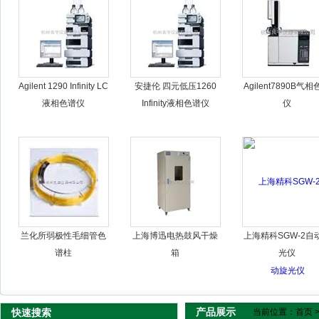
杭州良宇仪器有限公司
Agilent 1290 Infinity LC
安捷伦 四元低压1260
Agilent7890B气
液相色谱仪
Infinity液相色谱仪
仪
兰化所弱极性毛细管色
上海博迅电热鼓风干燥
上海精科SGW-2自
谱柱
箱
光仪
产品展示
快速搜索
当前位置：
首页