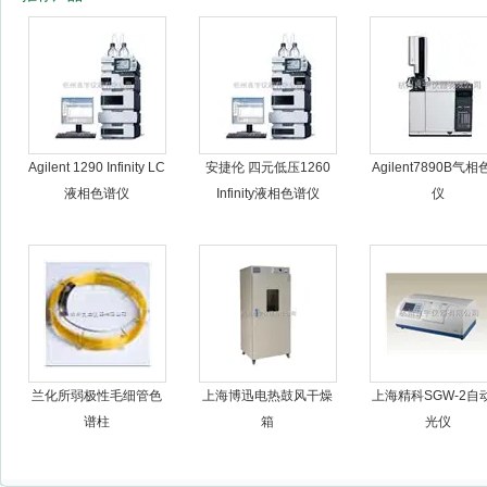
杭州良宇仪器有限公司
Agilent 1290 Infinity LC
安捷伦 四元低压1260
Agilent7890B气
液相色谱仪
Infinity液相色谱仪
仪
兰化所弱极性毛细管色
上海博迅电热鼓风干燥
上海精科SGW-2自
谱柱
箱
光仪