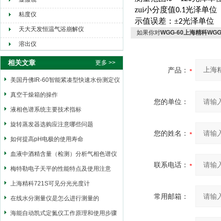
zui小分度值
光泽单位
0.1
粘度仪
示值误差：±
光泽单位
2
天大天发恒温气浴崩解仪
如果你对
WGG-60上海精科WG
溶出仪
相关文章
更多 >>
产品：
美国丹佛IR-60智能紧凑型快速水份测定仪
真空干燥箱的操作
您的单位：
液相色谱系统主要技术指标
旋转蒸发器选购应注意哪些问题
您的姓名：
如何提高pH电极的使用寿命
血液中酒精含量（检测）分析气相色谱仪
联系电话：
梅特勒电子天平的性能特点及使用注意
上海精科721S可见分光光度计
常用邮箱：
在线水分测量仪是怎么进行测量的
海能自动凯式定氮仪工作原理和使用步骤