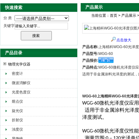
产品展示
快速搜索
当前位置：
首页
>
产品展示
分 类
关键字
点击放大
产品名称:
上海精科WGG-60光泽
产品目录
产品型号:
WGG-60
产品报价:
物理光学仪器
产品特点:
WGG-60微机光泽度仪
密度计
适用于非金属涂料光泽度的测试，
微波消解仪
光度色度仪
WGG-60上海精科WGG-60光泽度
熔点仪
微机光泽度仪应用
WGG-60
适用于非金属涂料光泽
旋光仪
泽度测试。
折射仪
浊度仪
微机光泽度仪性能
WGG-60
测量范围
－
光泽单
:0
120
显微镜