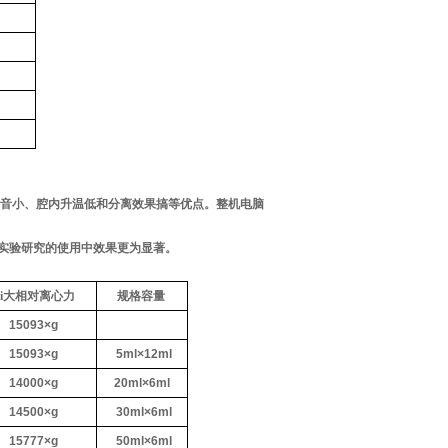
噪音小、腔内升温低和分离效果搞等优点。整机电脑
实验研究的使用中效果更为显著。
ui大相对离心力
规格容量
15093×g
15093×g
5ml×12ml
14000×g
20ml×6ml
14500×g
30ml×6ml
15777×g
50ml×6ml