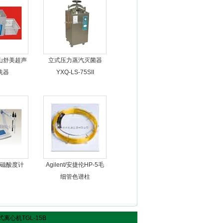
山舒美超声
立式压力蒸汽灭菌器
洗器
YXQ-LS-75SII
磁酸度计
Agilent/安捷伦HP-5毛
细管色谱柱
式离心机TGL-15B