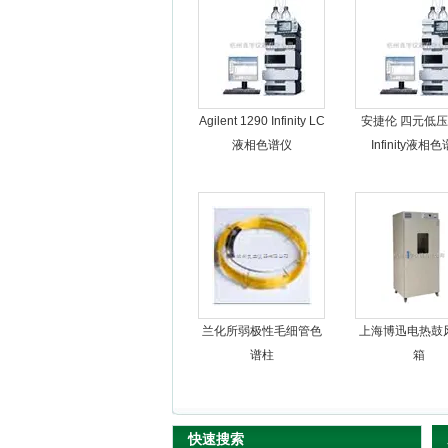
杭州良宇仪器有限公司
Agilent 1290 Infinity LC
安捷伦 四元低压1
液相色谱仪
Infinity液相
兰化所弱极性毛细管色
上海博迅电热鼓
谱柱
箱
快速搜索