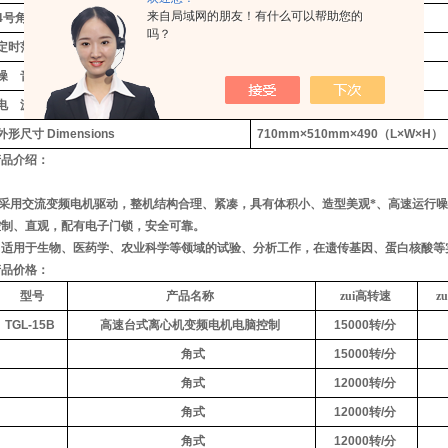
来自局域网的朋友！有什么可以帮助您的
4
号角转容量
NO.4Angle rotor capacity
50ml×6
（
12000rpm
）
吗？
定时范围
Timer Range
0min
～
99min
噪
音
Noise
＜
70dB
电
源
Power
220V 50Hz 400W
外形尺寸
Dimensions
710mm×510mm×490
（
L×W×H
）
产品介绍：
采用交流变频电机驱动，整机结构合理、紧凑，具有体积小、造型美观*、高速运行
控制、直观，配有电子门锁，安全可靠。
适用于生物、医药学、农业科学等领域的试验、分析工作，在遗传基因、蛋白核酸等
产品价格：
型号
产品名称
zui高转速
z
TGL-15B
高速台式离心机变频电机电脑控制
15000
转
/
分
角式
15000
转
/
分
角式
12000
转
/
分
角式
12000
转
/
分
角式
12000
转
/
分