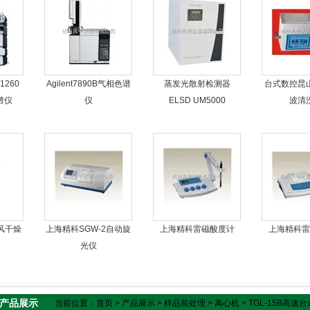
260
Agilent7890B气相色谱
蒸发光散射检测器
台式数控昆
色谱仪
仪
ELSD UM5000
波清
风干燥
上海精科SGW-2自动旋
上海精科雷磁酸度计
上海精科雷
光仪
产品展示
当前位置：
首页
>
产品展示
>
样品前处理
>
离心机
> TGL-15B高速台