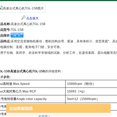
点击放大
品名称:
高速台式离心机TGL-15B
品型号:
TGL-15B
品报价:
品特点:
采用交流变频电机驱动，整机结构合理、紧凑，具有体积小、造型美观*、高
机电脑控制、直观，配有电子门锁，安全可靠。
适用于生物、医药学、农业科学等领域的试验、分析工作，在遗传基因、蛋白核酸等实
GL-15B高速台式离心机TGL-15B
的详细资料：
技术参数
:
zui高转速
Max.Speed
15000rpm
（转
/
分）
zui大相对离心力
Max RCF
15093
（
×g
）
1
号角转容量
Angle rotor capacity
5ml×12
（
15000rpm
）
2
号角转容量
NO.2Angle rotor capacity
20ml×6
（
12000rpm
）
3
号角转容量
NO.3Angle rotor capacity
30ml×6
（
12000rpm
）
欢迎您！